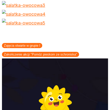
Zajęcia otwarte w grupie I
Zakończenie akcji "Pomóż pieskom ze schroniska"