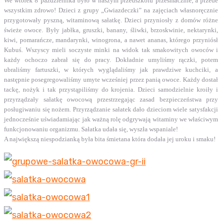
We wtorek 8 października było w naszym przedszkolu przesmacznie, a przede
wszystkim zdrowo! Dzieci z grupy „Gwiazdeczki” na zajęciach własnoręcznie
przygotowały pyszną, witaminową sałatkę. Dzieci przyniosły z domów różne
świeże owoce. Były jabłka, gruszki, banany, śliwki, brzoskwinie, nektarynki,
kiwi, pomarańcze, mandarynki, winogrona, a nawet ananas, którego przyniósł
Kubuś. Wszyscy mieli soczyste minki na widok tak smakowitych owoców i
każdy ochoczo zabrał się do pracy. Dokładnie umyliśmy rączki, potem
ubraliśmy fartuszki, w których wyglądaliśmy jak prawdziwe kuchciki, a
następnie posegregowaliśmy umyte wcześniej przez panią owoce. Każdy dostał
tackę, nożyk i tak przystąpiliśmy do krojenia. Dzieci samodzielnie kroiły i
przyrządzały sałatkę owocową przestrzegając zasad bezpieczeństwa przy
posługiwaniu się nożem. Przyrządzanie sałatek dało dzieciom wiele satysfakcji
jednocześnie uświadamiając jak ważną rolę odgrywają witaminy we właściwym
funkcjonowaniu organizmu. Sałatka udała się, wyszła wspaniale!
A największą niespodzianką była bita śmietana która dodała jej uroku i smaku!