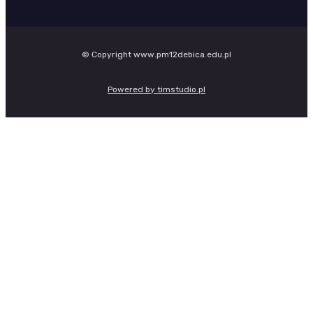
© Copyright www.pm12debica.edu.pl
Powered by timstudio.pl